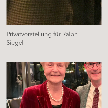
Privatvorstellung für Ralph
Siegel
Mit
Justizministerin
a.D.
Herta
Däubler-
Gmelin