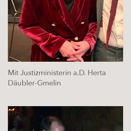
Mit Justizministerin a.D. Herta
Däubler-Gmelin
Mit
Franz
Beckenbauer