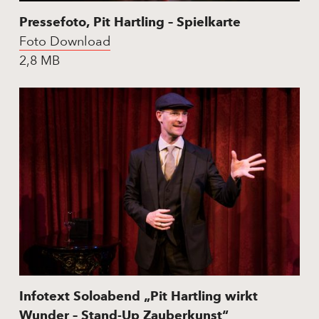
Pressefoto, Pit Hartling – Spielkarte
Foto Download
2,8 MB
Infotext Soloabend „Pit Hartling wirkt
Wunder – Stand-Up Zauberkunst“